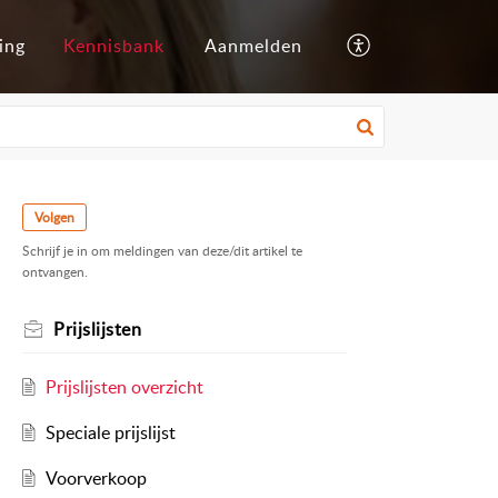
ing
Kennisbank
Aanmelden
Volgen
Schrijf je in om meldingen van deze/dit artikel te
ontvangen.
Prijslijsten
Prijslijsten overzicht
Speciale prijslijst
Voorverkoop