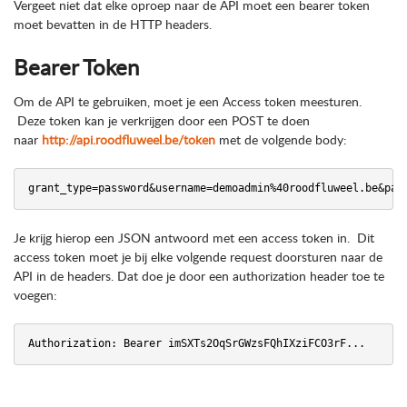
Vergeet niet dat elke oproep naar de API moet een bearer token
moet bevatten in de HTTP headers.
Bearer Token
Om de API te gebruiken, moet je een Access token meesturen.
Deze token kan je verkrijgen door een POST te doen
naar
http://api.roodfluweel.be/token
met de volgende body:
grant_type=password&username=demoadmin%40roodfluweel.be&pas
Je krijg hierop een JSON antwoord met een access token in. Dit
access token moet je bij elke volgende request doorsturen naar de
API in de headers. Dat doe je door een authorization header toe te
voegen:
Authorization: Bearer imSXTs2OqSrGWzsFQhIXziFCO3rF...